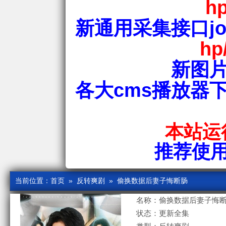
hp
新通用采集接口jos
hp
新图片
各大cms播放器
本站运行
推荐使用爱
当前位置：
首页
»
反转爽剧
» 偷换数据后妻子悔断肠
名称：偷换数据后妻子悔
状态：更新全集