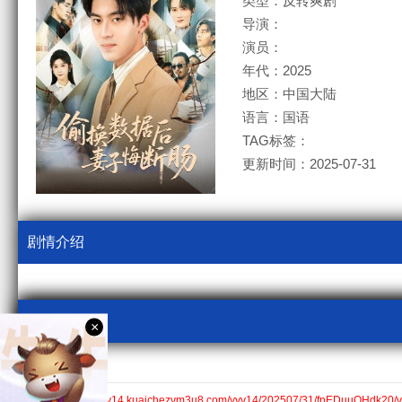
类型：反转爽剧
导演：
演员：
年代：2025
地区：中国大陆
语言：国语
TAG标签：
更新时间：2025-07-31
剧情介绍
视频采集
×
kcm3u8
全集$https://v14.kuaichezym3u8.com/yyv14/202507/31/fnEDuuQHdk20/v