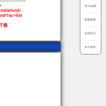
==============
=
加入qq群
vod/at/xml/
vod/?ac=list
采集教程
下载
在线求片
牛牛插件