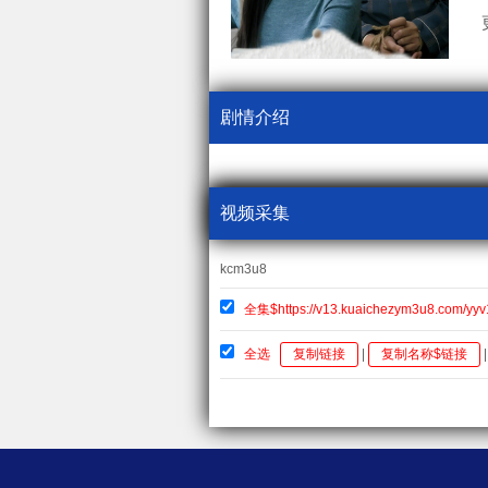
剧情介绍
视频采集
kcm3u8
全集$https://v13.kuaichezym3u8.com/yyv
全选
复制链接
|
复制名称$链接
|