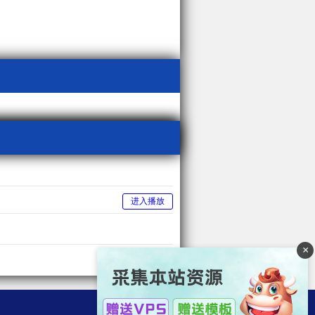
进入播放
×