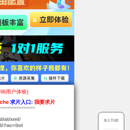
影响用户体验)
che
求片入口:
我要求片
===============
d/at/xml
/
加入TG群
d/?ac=list