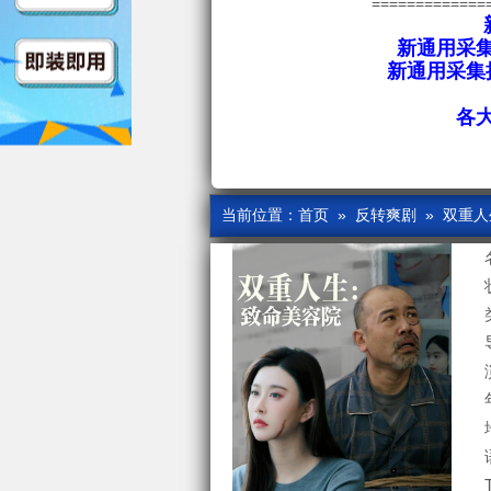
=============
新通用采集
新通用采集接
各
当前位置：
首页
»
反转爽剧
» 双重