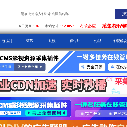
采集教程
有求必应
今日更新：
36
本站总计：
123057
电视剧
综艺
动漫
预告片
伦理
影视解说