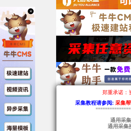
×
郑重承诺：资
采集教程请参阅:
采集
==============
通用采集
通用采集接