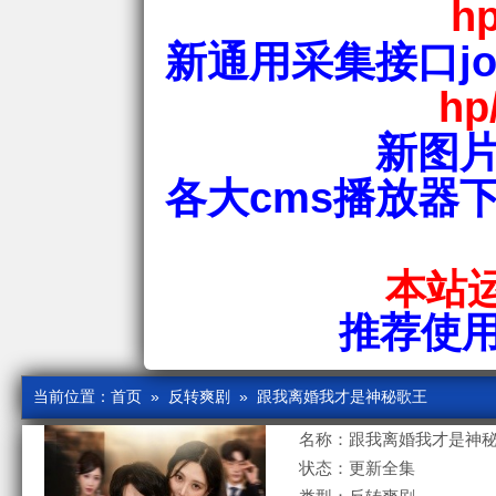
hp
新通用采集接口jos
hp
新图片
各大cms播放器
本站运
推荐使用爱
当前位置：
首页
»
反转爽剧
» 跟我离婚我才是神秘歌王
名称：跟我离婚我才是神
状态：更新全集