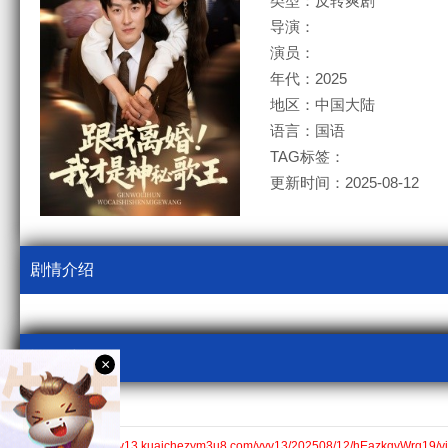
类型：反转爽剧
导演：
演员：
年代：2025
地区：中国大陆
语言：国语
TAG标签：
更新时间：2025-08-12
剧情介绍
视频采集
×
kcm3u8
全集$https://v13.kuaichezym3u8.com/yyv13/202508/12/hEazkqvWrq19/v