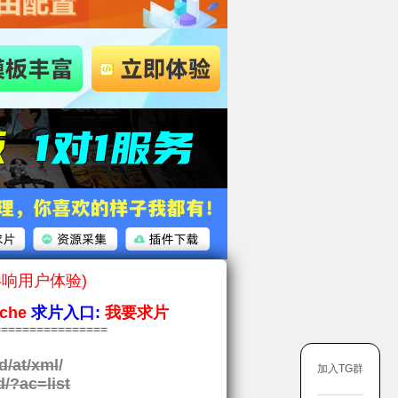
影响用户体验)
che
求片入口:
我要求片
===============
d/at/xml
/
加入TG群
d/?ac=list