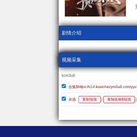
剧情介绍
视频采集
kcm3u8
全集$https://v14.kuaichezym3u8.com/yyv
全选
复制链接
|
复制名称$链接
|