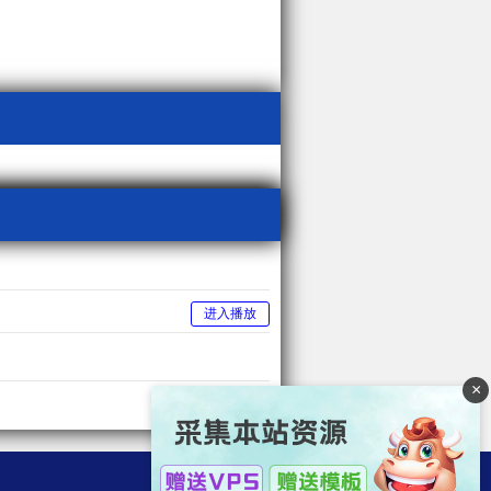
进入播放
×