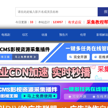
采集教程
有求必应
今日更新：
33
本站总计：
123057
电视剧
综艺
动漫
预告片
伦理
影视解说