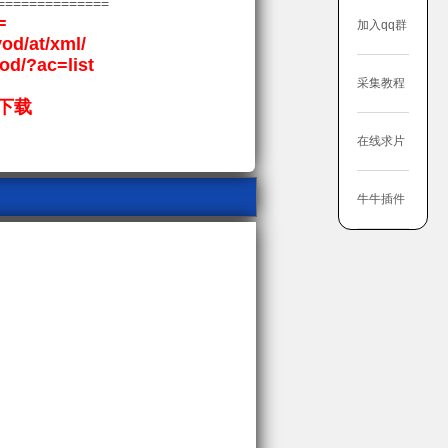
==============
=
加入qq群
vod/at/xml/
vod/?ac=list
采集教程
下载
在线求片
牛牛插件