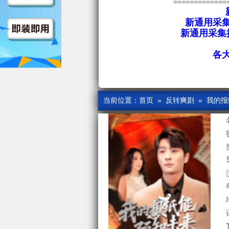
=============
新通用采集
新通用采集接
各
当前位置：
首页
»
反转爽剧
» 我的