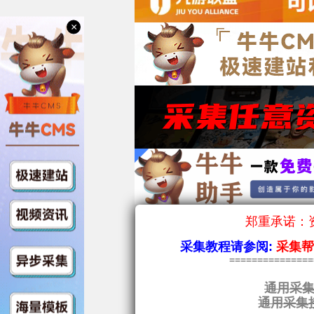
×
郑重承诺：资
采集教程请参阅:
采集
==============
通用采集
通用采集接