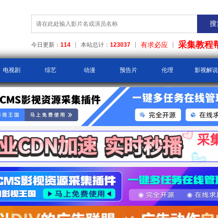
采集教程
有求必应
今日更新：
114
本站总计：
123037
电视剧
综艺
动漫
预告片
伦理
影视解说