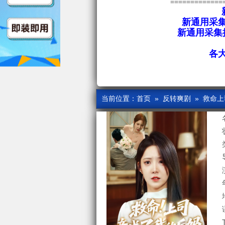
=============
新通用采集
新通用采集接
各
当前位置：
首页
»
反转爽剧
» 救命