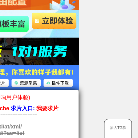
影响用户体验)
che
求片入口:
我要求片
===============
d/at/xml
/
加入TG群
d/?ac=list