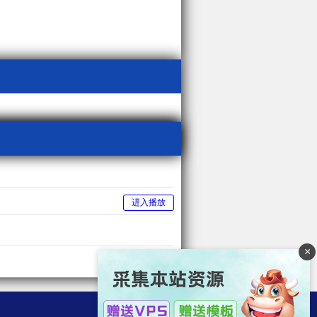
进入播放
×