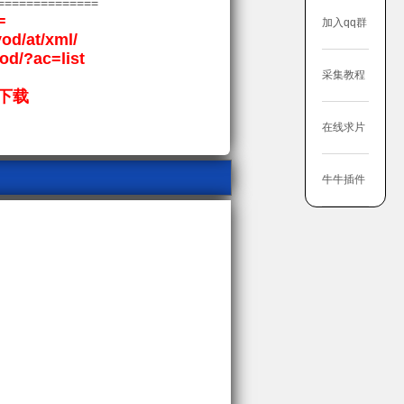
==============
=
加入qq群
vod/at/xml/
vod/?ac=list
采集教程
下载
在线求片
牛牛插件