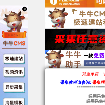
×
郑重承诺：资
采集教程请参阅:
采集
==============
通用采集
通用采集接