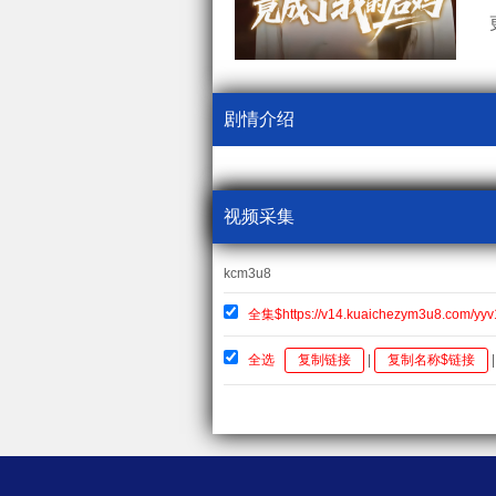
剧情介绍
视频采集
kcm3u8
全集$https://v14.kuaichezym3u8.com/yy
全选
复制链接
|
复制名称$链接
|