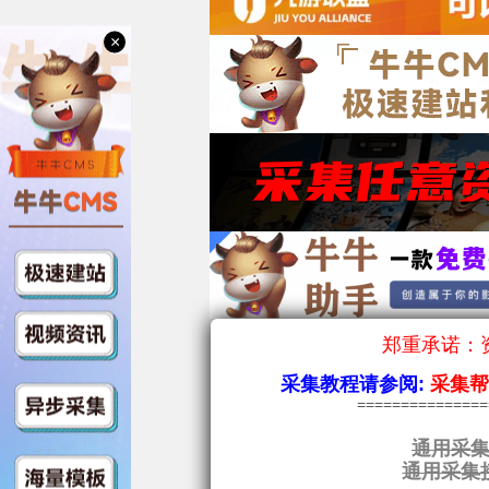
×
郑重承诺：资
采集教程请参阅:
采集
==============
通用采集
通用采集接