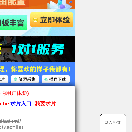
影响用户体验)
che
求片入口:
我要求片
===============
d/at/xml
/
加入TG群
d/?ac=list