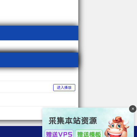
进入播放
×