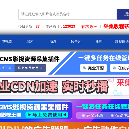
采集教程
有求必应
今日更新：
37
本站总计：
123023
电视剧
综艺
动漫
预告片
伦理
影视解说