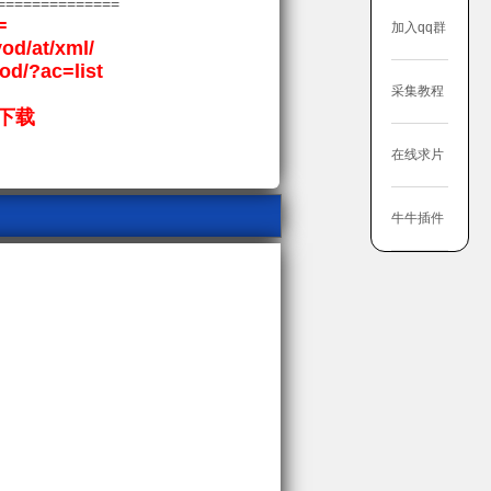
==============
=
加入qq群
vod/at/xml/
vod/?ac=list
采集教程
下载
在线求片
牛牛插件