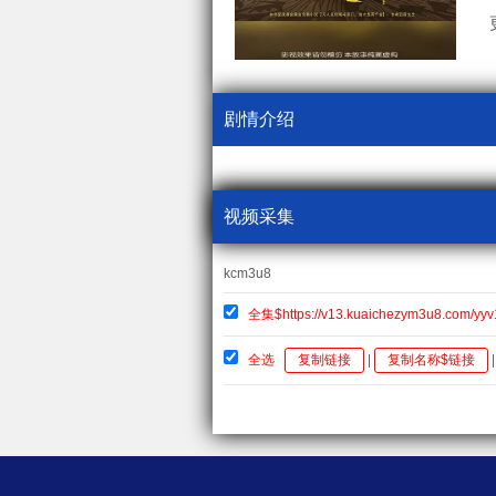
剧情介绍
视频采集
kcm3u8
全集$https://v13.kuaichezym3u8.com/yy
全选
复制链接
|
复制名称$链接
|