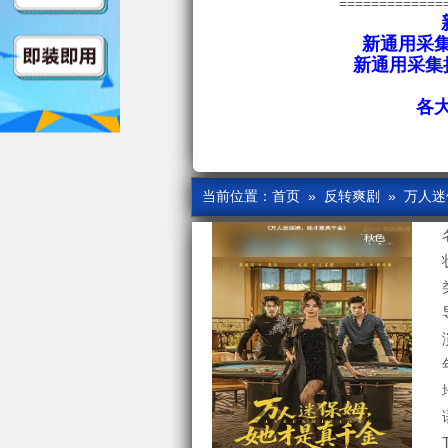
=============
新通用采集
新通用采集接
各
当前位置：
首页
»
反转爽剧
» 万人