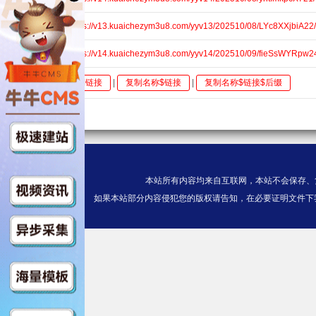
第02集$https://v13.kuaichezym3u8.com/yyv13/202510/08/LYc8XXjbiA22/
第03集$https://v14.kuaichezym3u8.com/yyv14/202510/09/fieSsWYRpw24
全选
复制链接
|
复制名称$链接
|
复制名称$链接$后缀
本站所有内容均来自互联网，本站不会保存、
如果本站部分内容侵犯您的版权请告知，在必要证明文件下