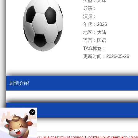
类型：足球
导演：
演员：
年代：2026
地区：大陆
语言：国语
TAG标签：
更新时间：2026-05-26
剧情介绍
视频采集
×
kcm3u8
国语$https://v13.kuaichezym3u8.com/yyv13/202605/25/GtAenSkqtE19/vi