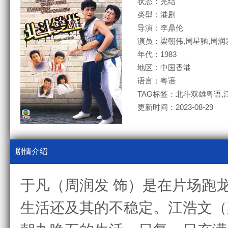
状态：完结
类型：港剧
导演：李鼎伦
演员：梁朝伟,周星驰,周润
年代：1983
地区：中国香港
语言：粤语
TAG标签：北斗双雄粤语,江
更新时间：2023-08-29
剧情介绍
于凡（周润发 饰）是在片场跑
生活还及其的不稳定。江浩文（