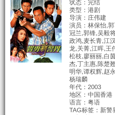
状态：完结
类型：港剧
导演：庄伟建
演员：林保怡,郭
冠兰,郭锋,吴毅将
政鸿,麦长青,江汉
龙,关菁,江晖,王
松枝,廖丽丽,白茵
杰,丁主惠,陈楚翘
明华,谭权辉,赵永
杨瑞麟
年代：2003
地区：中国香港
语言：粤语
TAG标签：新警