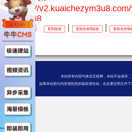
$https://v2.kuaichezym3u8.com
ex.m3u8
全选
|
|
复制链接
复制名称$链接
复制名称$
第04集
$https://v2.kuaichezym3u8.com
ex.m3u8
第05集
本站所有内容均来自互联网，本站不会保存、
$https://v2.kuaichezym3u8.com
如果本站部分内容侵犯您的版权请告知，在必要证明文件下
ex.m3u8
第06集
$https://v2.kuaichezym3u8.com