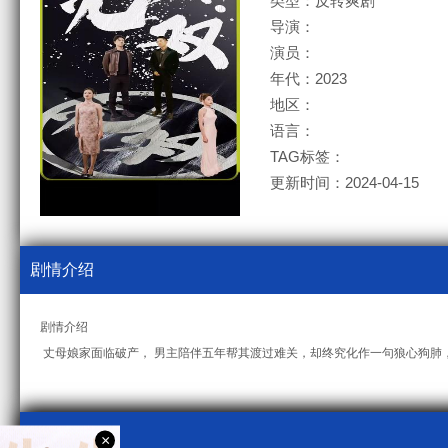
类型：反转爽剧
导演：
演员：
年代：2023
地区：
语言：
TAG标签：
更新时间：2024-04-15
剧情介绍
剧情介绍
丈母娘家面临破产， 男主陪伴五年帮其渡过难关，却终究化作一句狼心狗肺，
视频采集
×