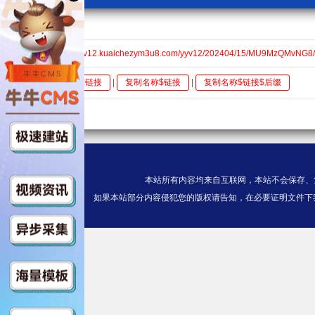
kcm3u8
全集$https://v12.kuaichezym3u8.com/yyv12/202404/15/MU9MzQMvNG8/
全选
复制链接
|
复制名称$链接
|
复制名称$链接$后缀
本站所有内容均来自互联网，本站不会保存、
如果本站部分内容侵犯您的版权请告知，在必要证明文件下