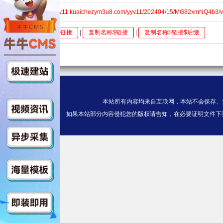
全集$https://v11.kuaichezym3u8.com/yyv11/202404/15/MG82xmNQ4b3/v
全选
复制链接
|
复制名称$链接
|
复制名称$链接$后缀
本站所有内容均来自互联网，本站不会保存、
如果本站部分内容侵犯您的版权请告知，在必要证明文件下