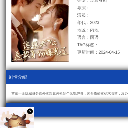
类型：反转爽剧
导演：
演员：
年代：2023
地区：内地
语言：国语
TAG标签：
更新时间：2024-04-15
剧情介绍
首富千金隱藏身分送外卖却意外捡到个落魄帥哥，帅哥撒娇卖萌求收留，沒办
视频采集
×
kcm3u8