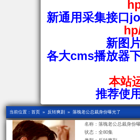
hp
新通用采集接口jos
hp
新图片
各大cms播放器
本站运
推荐使用爱
当前位置：
首页
»
反转爽剧
» 落魄老公总裁身份曝光了
名称：落魄老公总裁身份
状态：全80集