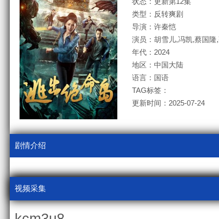
状态：更新第12集
类型：反转爽剧
导演：许秦恺
演员：胡雪儿,冯凯,蔡国隆
年代：2024
地区：中国大陆
语言：国语
TAG标签：
更新时间：2025-07-24
剧情介绍
视频采集
kcm3u8