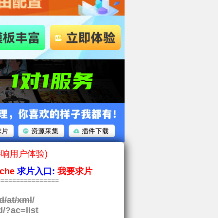
影响用户体验)
che
求片入口:
我要求片
===============
d/at/xml
/
d/?ac=list