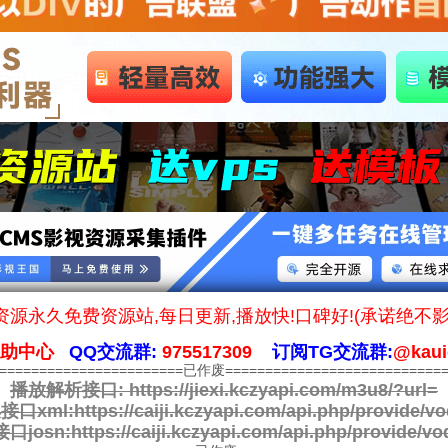
源永久免费资源站,每日更新,播放快!口碑好!(承诺绝不
帮助中心
QQ交流群:
975517309
订阅TG交流群:
@kaui
========================已作废============================
播放解析接口:
https://jiexi.kczyapi.com/m3u8/?url=
接口xml:
https://caiji.kczyapi.com/api.php/provide/vo
口josn:
https://caiji.kczyapi.com/api.php/provide/vo