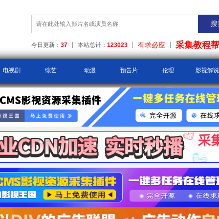
采集教程
有求必应
今日更新：
37
本站总计：
123023
电视剧
综艺
动漫
预告片
伦理
影视解说