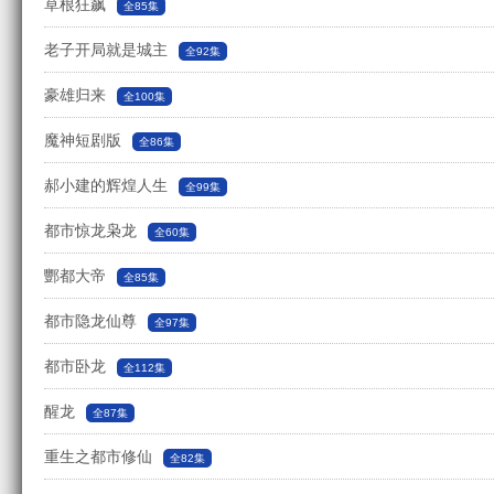
草根狂飙
全85集
老子开局就是城主
全92集
豪雄归来
全100集
魔神短剧版
全86集
郝小建的辉煌人生
全99集
都市惊龙枭龙
全60集
酆都大帝
全85集
都市隐龙仙尊
全97集
都市卧龙
全112集
醒龙
全87集
重生之都市修仙
全82集