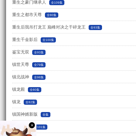
重生之豪门继承人
全109集
重生之都市天尊
全80集
重生后我吊打龙王 巅峰对决之干碎龙王
全93集
重生千金影后
全100集
鉴宝无双
全93集
镇世天尊
全79集
镇北战神
全98集
镇龙殿
全80集
镇龙
全82集
镇国神婿新版
全集
×
镇国神王
全101集