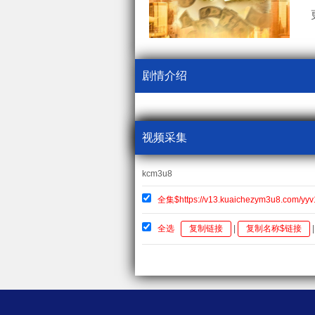
剧情介绍
视频采集
kcm3u8
全集$https://v13.kuaichezym3u8.com/yy
全选
复制链接
|
复制名称$链接
|