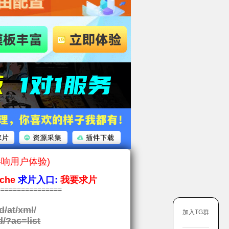
影响用户体验)
che
求片入口:
我要求片
===============
d/at/xml
/
加入TG群
d/?ac=list