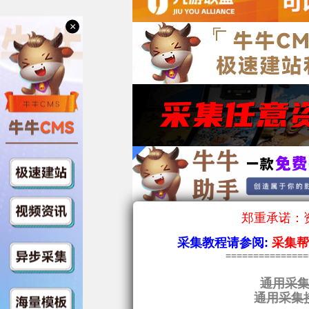
×
郑重承诺：资
采集教程请参阅:
采集
==============
通用采集
通用采集接