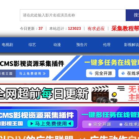
采集教程
有求必应
今日更新：
37
本站总计：
123023
电视剧
综艺
动漫
预告片
伦理
影视解说