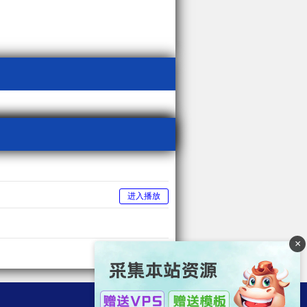
进入播放
×