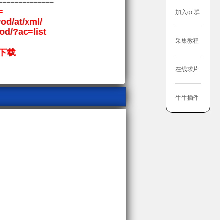
==============
=
加入qq群
vod/at/xml/
vod/?ac=list
采集教程
下载
在线求片
牛牛插件