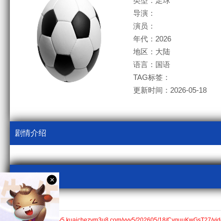
类型：足球
导演：
演员：
年代：2026
地区：大陆
语言：国语
TAG标签：
更新时间：2026-05-18
剧情介绍
视频采集
×
kcm3u8
国语$https://v5.kuaichezym3u8.com/yyv5/202605/18/CvguuKwGsT27/vid