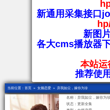
hp
新通用采集接口jos
hp
新图片
各大cms播放器
本站运行
推荐使用爱
当前位置：
首页
»
女频恋爱
» 弃我如尘，嫁你为珍
名称：弃我如尘，嫁你为
状态：更新全集