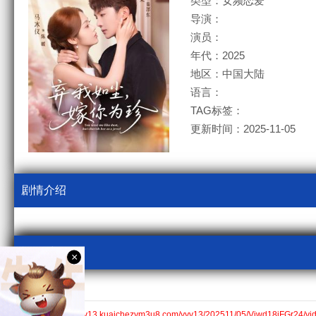
类型：女频恋爱
导演：
演员：
年代：2025
地区：中国大陆
语言：
TAG标签：
更新时间：2025-11-05
剧情介绍
视频采集
×
kcm3u8
全集$https://v13.kuaichezym3u8.com/yyv13/202511/05/Viwd18iFGr24/vi