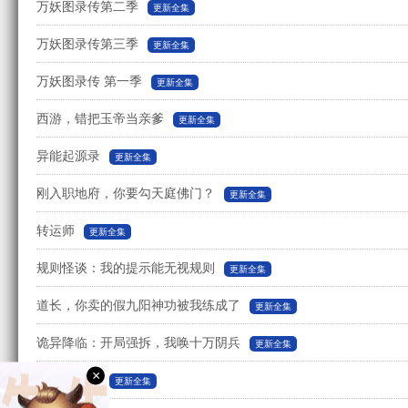
万妖图录传第二季
更新全集
万妖图录传第三季
更新全集
万妖图录传 第一季
更新全集
西游，错把玉帝当亲爹
更新全集
异能起源录
更新全集
刚入职地府，你要勾天庭佛门？
更新全集
转运师
更新全集
规则怪谈：我的提示能无视规则
更新全集
道长，你卖的假九阳神功被我练成了
更新全集
诡异降临：开局强拆，我唤十万阴兵
更新全集
×
第九档案馆
更新全集