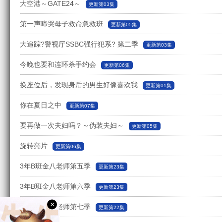
大空港～GATE24～
更新第03集
第一声啼哭母子救命急救班
更新第05集
大追踪?警视厅SSBC强行犯系? 第二季
更新第03集
今晚也要和连环杀手约会
更新第06集
换座位后，发现身后的男生好像喜欢我
更新第01集
你在夏日之中
更新第07集
要再做一次夫妇吗？～伪装夫妇～
更新第05集
旋转亮片
更新第06集
3年B班金八老师第五季
更新第23集
3年B班金八老师第六季
更新第23集
×
3年B班金八老师第七季
更新第22集