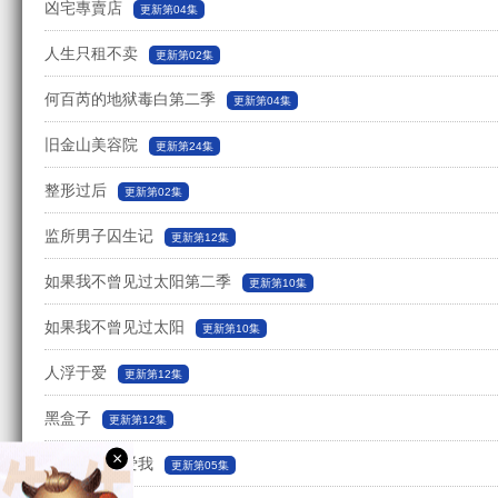
凶宅專賣店
更新第04集
人生只租不卖
更新第02集
何百芮的地狱毒白第二季
更新第04集
旧金山美容院
更新第24集
整形过后
更新第02集
监所男子囚生记
更新第12集
如果我不曾见过太阳第二季
更新第10集
如果我不曾见过太阳
更新第10集
人浮于爱
更新第12集
黑盒子
更新第12集
×
看看你有多爱我
更新第05集