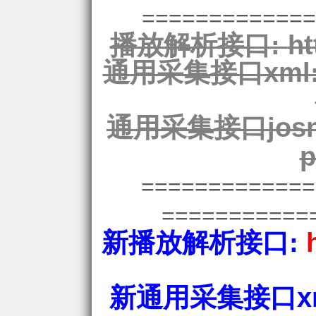
=============
播放解析接口:
ht
通用采集接口xml
通用采集接口josn
p
============
===========
新播放解析接口:
新通用采集接口xm