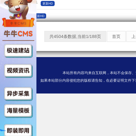
日落大道杀手
更新HD
生活骇客
更新HD
共4504条数据,当前1/188页
首页
上
本站所有内容均来自互联网，本站不会保存、
如果本站部分内容侵犯您的版权请告知，在必要证明文件下