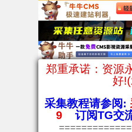
郑重承诺：资源永
好!
采集教程请参阅:
9
订阅TG交流
============