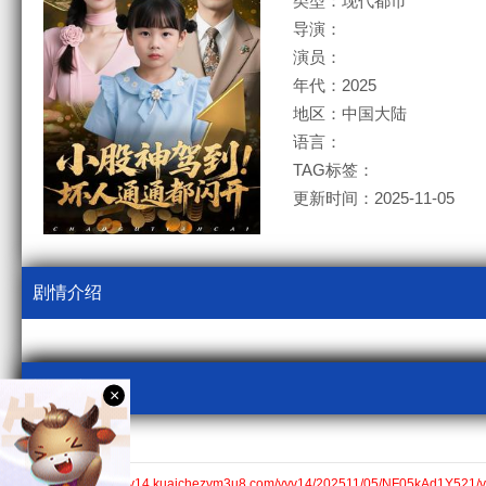
类型：现代都市
导演：
演员：
年代：2025
地区：中国大陆
语言：
TAG标签：
更新时间：2025-11-05
剧情介绍
视频采集
×
kcm3u8
全集$https://v14.kuaichezym3u8.com/yyv14/202511/05/NF05kAd1Y521/v