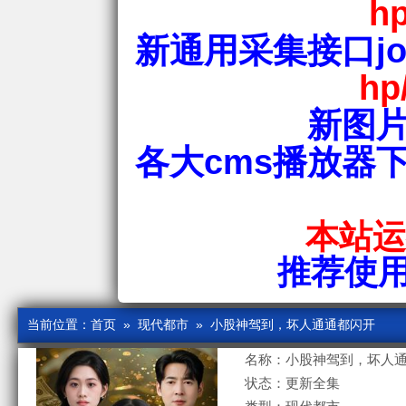
hp
新通用采集接口jos
hp
新图片
各大cms播放器
本站运行
推荐使用爱
当前位置：
首页
»
现代都市
» 小股神驾到，坏人通通都闪开
名称：小股神驾到，坏人
状态：更新全集